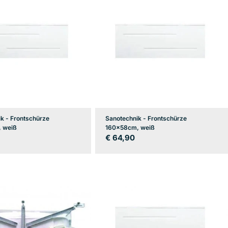
k - Frontschürze
Sanotechnik - Frontschürze
 weiß
160x58cm, weiß
er
Regulärer
€ 64,90
Preis