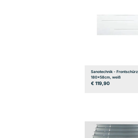
Sanotechnik - Frontschür
180x58cm, weiß
Regulärer
€ 119,90
Preis