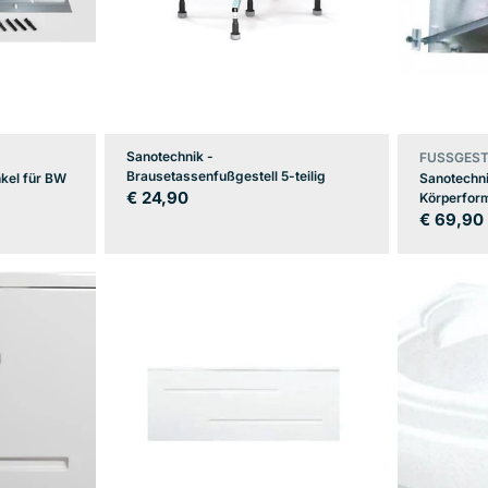
Sanotechnik -
FUSSGEST
Brausetassenfußgestell 5-teilig
kel für BW
Sanotechni
Regulärer
€ 24,90
Körperfo
Regulär
€ 69,90
Preis
Preis