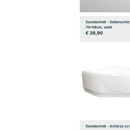
Sanotechnik - Seitenschü
70x58cm, weiß
Regulärer
€ 39,90
Preis
Sanotechnik - Schürze z