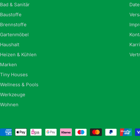
Bad & Sanitär
Date
Baustoffe
Vers
Brennstoffe
Imp
Gartenmöbel
Kont
Haushalt
Karr
Heizen & Kühlen
Vert
Marken
Tiny Houses
Wellness & Pools
Werkzeuge
Wohnen
Zahlungsmethoden