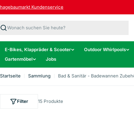
Zum
hagebaumarkt Kundenservice
Inhalt
springen
Suchen
E-Bikes, Klappräder & Scooter
Outdoor Whirlpools
Gartenmöbel
Jobs
Startseite
Sammlung
Bad & Sanitär - Badewannen Zubeh
Filter
15 Produkte