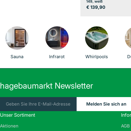
149, weiß
Regulärer
€ 139,90
Preis
Sauna
Infrarot
Whirlpools
D
hagebaumarkt Newsletter
E-
Melden Sie sich an
Mail
Unser Sortiment
Info
Aktionen
AGB