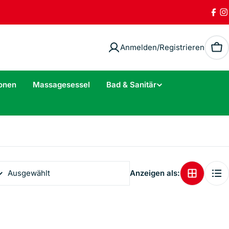
Fac
I
Anmelden/Registrieren
Wa
onen
Massagesessel
Bad & Sanitär
Anzeigen als: