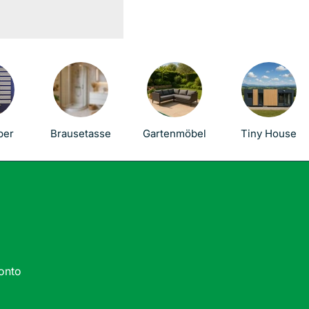
er
per
Brausetasse
Gartenmöbel
Tiny House
onto