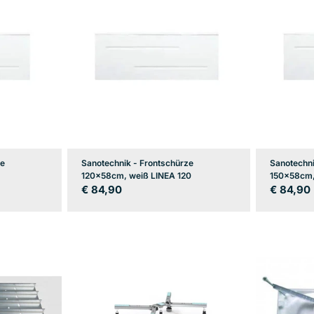
ze
Sanotechnik - Frontschürze
Sanotechni
120x58cm, weiß LINEA 120
150x58cm,
Regulärer
€ 84,90
Regulär
€ 84,90
Preis
Preis