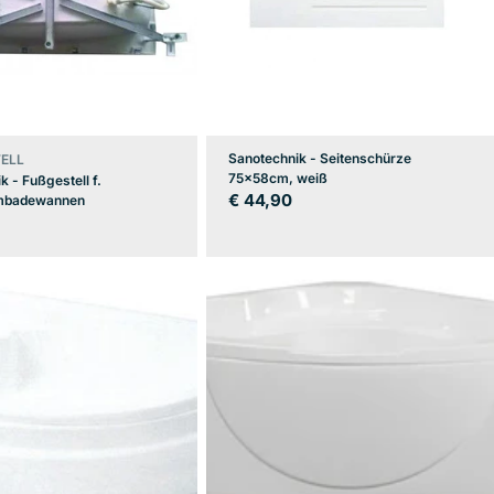
Sanotechnik - Seitenschürze
ELL
75x58cm, weiß
k - Fußgestell f.
Regulärer
€ 44,90
rmbadewannen
er
Preis