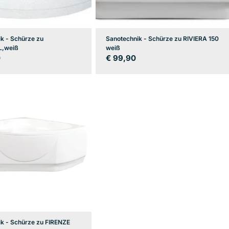
k - Schürze zu
Sanotechnik - Schürze zu RIVIERA 150
L,weiß
weiß
er
0
Regulärer
€ 99,90
Preis
k - Schürze zu FIRENZE