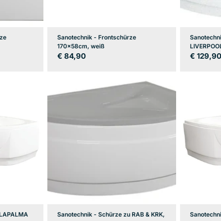
rze
Sanotechnik - Frontschürze
Sanotechni
170x58cm, weiß
LIVERPOO
Regulärer
€ 84,90
Regulär
€ 129,9
Preis
Preis
u LAPALMA
Sanotechnik - Schürze zu RAB & KRK,
Sanotechni