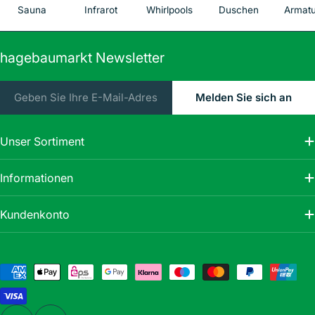
Sauna
Infrarot
Whirlpools
Duschen
Armat
hagebaumarkt Newsletter
E-
Melden Sie sich an
Mail
Unser Sortiment
Informationen
Kundenkonto
Zahlungsmethoden