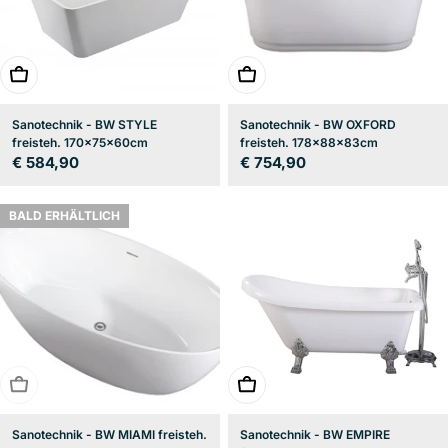
In den Warenkorb
In den Warenkorb
Sanotechnik - BW STYLE
Sanotechnik - BW OXFORD
freisteh. 170x75x60cm
freisteh. 178x88x83cm
Regulärer
€ 584,90
Regulärer
€ 754,90
Preis
Preis
BALD ERHÄLTLICH
BALD ERHÄLTLICH
In den Warenkorb
Sanotechnik - BW MIAMI freisteh.
Sanotechnik - BW EMPIRE