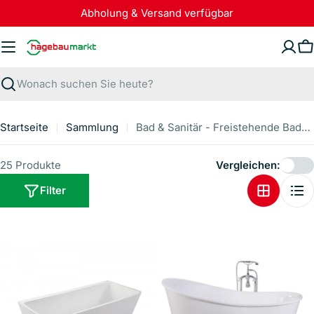
Zum
Abholung & Versand verfügbar
Inhalt
springen
W
Suchen
Startseite
Sammlung
Bad & Sanitär - Freistehende Badewannen
25 Produkte
Vergleichen:
Filter