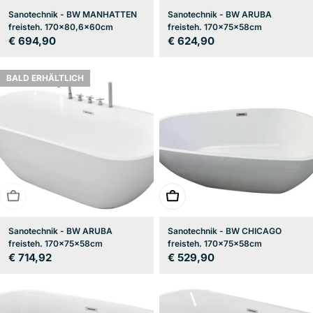
Sanotechnik - BW MANHATTEN
Sanotechnik - BW ARUBA
freisteh. 170x80,6x60cm
freisteh. 170x75x58cm
Regulärer
€ 694,90
Regulärer
€ 624,90
Preis
Preis
BALD ERHÄLTLICH
BALD ERHÄLTLICH
In den Warenkorb
Sanotechnik - BW ARUBA
Sanotechnik - BW CHICAGO
freisteh. 170x75x58cm
freisteh. 170x75x58cm
Regulärer
€ 714,92
Regulärer
€ 529,90
Preis
Preis