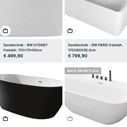
In den Warenkorb
In den Warenkorb
Sanotechnik - BW SYDNEY
Sanotechnik - BW PARIS freisteh.
freisteh. 170x75x60cm
170X80X58,5cm
Regulärer
€ 499,90
Regulärer
€ 799,90
Preis
Preis
BALD ERHÄLTLICH
In den Warenkorb
BALD ERHÄLTLICH