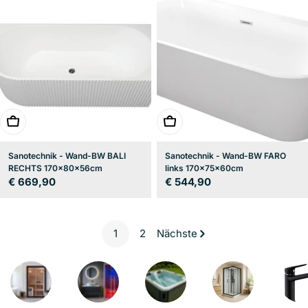
In den Warenkorb
In den Warenkorb
Sanotechnik - Wand-BW BALI
Sanotechnik - Wand-BW FARO
RECHTS 170x80x56cm
links 170x75x60cm
Regulärer
€ 669,90
Regulärer
€ 544,90
Preis
Preis
1
2
Nächste