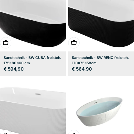
In den Warenkorb
In den Warenkorb
Sanotechnik - BW CUBA freisteh.
Sanotechnik - BW RENO freisteh.
175x80x60 cm
170x75x58cm
Regulärer
€ 594,90
Regulärer
€ 564,90
Preis
Preis