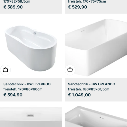
170x82x58,5cm
freisteh. 170x75x75cm
Regulärer
€ 589,90
Regulärer
€ 529,90
Preis
Preis
In den Warenkorb
In den Warenkorb
Sanotechnik - BW LIVERPOOL
Sanotechnik - BW ORLANDO
freisteh. 170x80x60cm
freisteh. 180x85x61,5cm
Regulärer
€ 594,90
Regulärer
€ 1.049,00
Preis
Preis