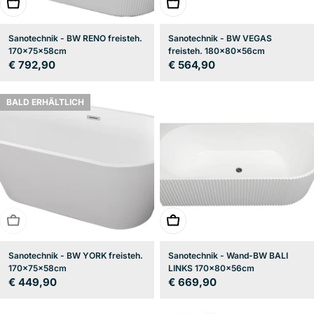
In den Warenkorb
In den Warenkorb
Sanotechnik - BW RENO freisteh.
Sanotechnik - BW VEGAS
170x75x58cm
freisteh. 180x80x56cm
Regulärer
€ 792,90
Regulärer
€ 564,90
Preis
Preis
BALD ERHÄLTLICH
BALD ERHÄLTLICH
In den Warenkorb
Sanotechnik - BW YORK freisteh.
Sanotechnik - Wand-BW BALI
170x75x58cm
LINKS 170x80x56cm
Regulärer
€ 449,90
Regulärer
€ 669,90
Preis
Preis