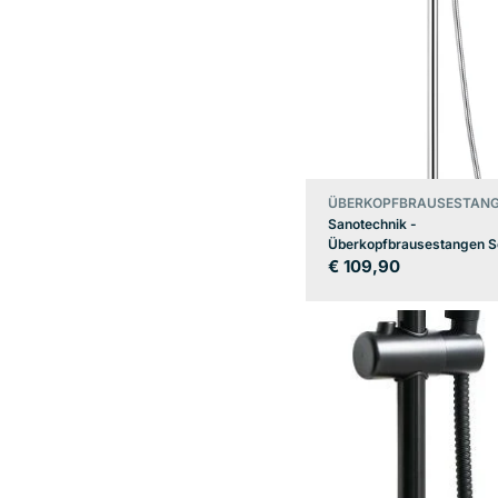
ÜBERKOPFBRAUSESTANG
Sanotechnik -
Überkopfbrausestangen S
Regulärer
€ 109,90
Preis