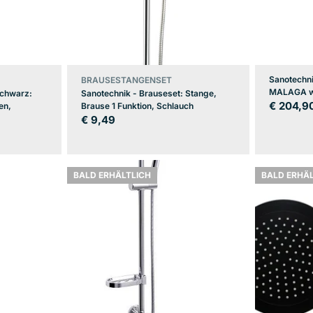
Sanotechn
BRAUSESTANGENSET
MALAGA w
schwarz:
Sanotechnik - Brauseset: Stange,
Regulär
€ 204,9
en,
Brause 1 Funktion, Schlauch
Regulärer
€ 9,49
Preis
Preis
BALD ERHÄLTLICH
BALD ERHÄ