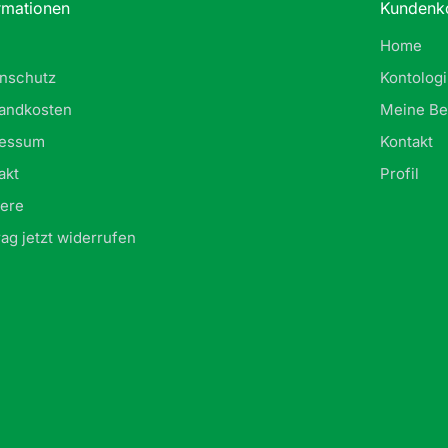
rmationen
Kundenk
Home
nschutz
Kontolog
andkosten
Meine Be
ressum
Kontakt
akt
Profil
iere
rag jetzt widerrufen