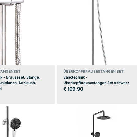
TANGENSET
ÜBERKOPFBRAUSESTANGEN SET
k - Brauseset: Stange,
Sanotechnik -
unktionen, Schlauch,
Überkopfbrausestangen Set schwarz
er
Regulärer
€ 109,90
er
Preis