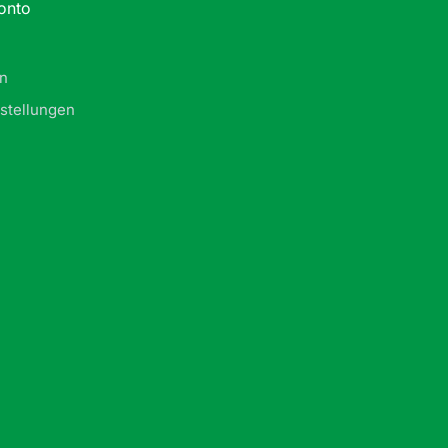
onto
in
stellungen