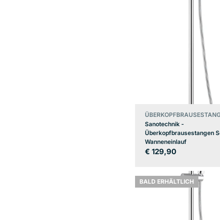
ÜBERKOPFBRAUSESTANG
Sanotechnik -
Überkopfbrausestangen Se
Wanneneinlauf
Regulärer
€ 129,90
Preis
BALD ERHÄLTLICH