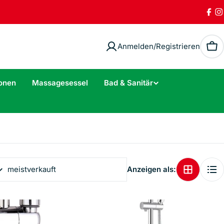
Fac
I
Anmelden/Registrieren
Wa
onen
Massagesessel
Bad & Sanitär
Anzeigen als: