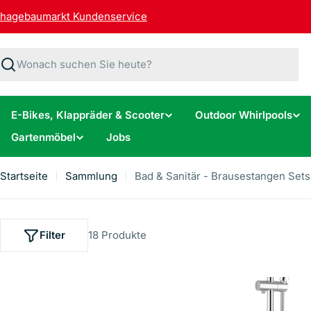
Zum
hagebaumarkt Kundenservice
Inhalt
springen
Suchen
E-Bikes, Klappräder & Scooter
Outdoor Whirlpools
Gartenmöbel
Jobs
Startseite
Sammlung
Bad & Sanitär - Brausestangen Sets
Filter
18 Produkte