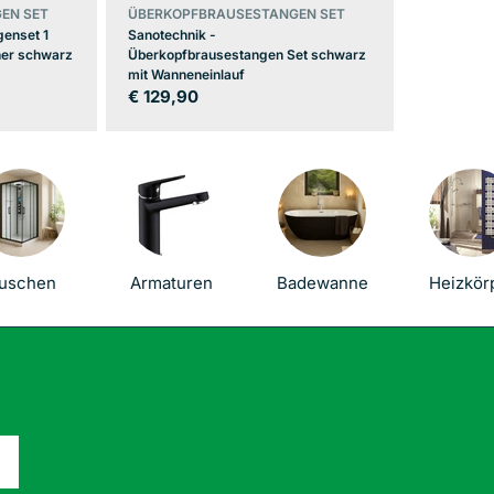
EN SET
ÜBERKOPFBRAUSESTANGEN SET
genset 1
Sanotechnik -
her schwarz
Überkopfbrausestangen Set schwarz
mit Wanneneinlauf
Regulärer
€ 129,90
Preis
uschen
Armaturen
Badewanne
Heizkör