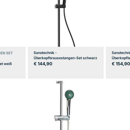
Sanotechnik -
Sanotechni
EN SET
Überkopfbrausestangen-Set schwarz
Überkopfb
Regulärer
€ 144,90
Regulär
€ 154,9
et weiß
Preis
Preis