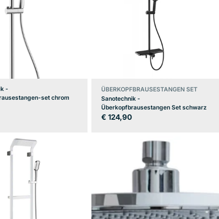
k -
ÜBERKOPFBRAUSESTANGEN SET
rausestangen-set chrom
Sanotechnik -
er
0
Überkopfbrausestangen Set schwarz
Regulärer
€ 124,90
Preis