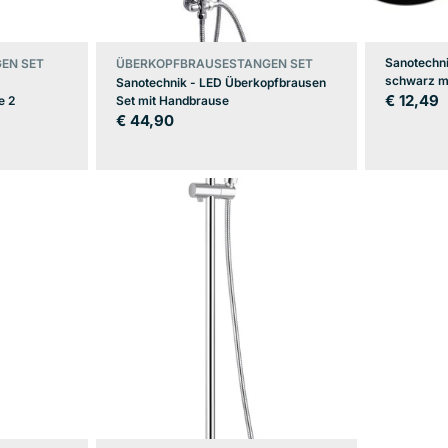
Sanotechni
EN SET
ÜBERKOPFBRAUSESTANGEN SET
schwarz m
Sanotechnik - LED Überkopfbrausen
Regulär
€ 12,49
e 2
Set mit Handbrause
Regulärer
€ 44,90
Preis
Preis