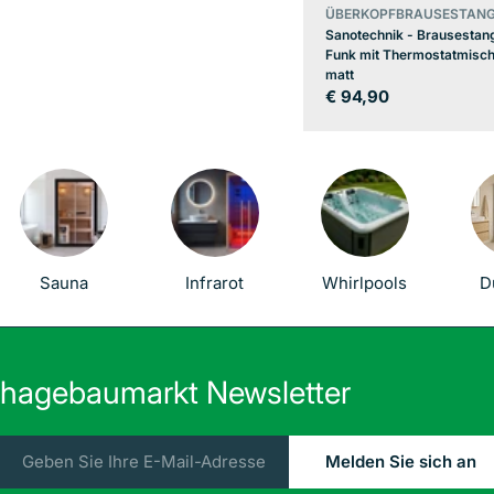
ÜBERKOPFBRAUSESTANG
Sanotechnik - Brausestan
Funk mit Thermostatmisc
matt
Regulärer
€ 94,90
Preis
Sauna
Infrarot
Whirlpools
D
hagebaumarkt Newsletter
E-
Melden Sie sich an
Mail