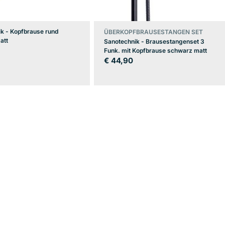
k - Kopfbrause rund
ÜBERKOPFBRAUSESTANGEN SET
att
Sanotechnik - Brausestangenset 3
er
Funk. mit Kopfbrause schwarz matt
Regulärer
€ 44,90
Preis