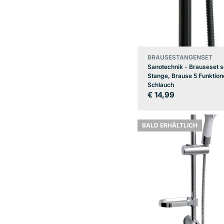
BRAUSESTANGENSET
Sanotechnik - Brauseset 
Stange, Brause 5 Funktion
Schlauch
Regulärer
€ 14,99
Preis
BALD ERHÄLTLICH