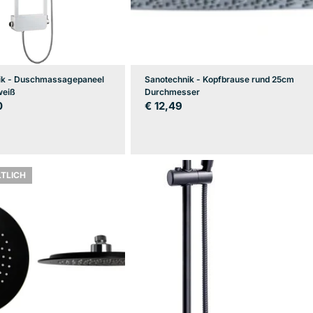
ik - Duschmassagepaneel
Sanotechnik - Kopfbrause rund 25cm
eiß
Durchmesser
er
0
Regulärer
€ 12,49
Preis
LTLICH