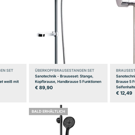
EN SET
ÜBERKOPFBRAUSESTANGEN SET
BRAUSES
Sanotechnik - Brauseset: Stange,
Sanotechni
t weiß mit
Kopfbrause, Handbrause 5 Funktionen
Brause 5 F
Regulärer
€ 89,90
Seifenhalt
Regulär
€ 12,49
Preis
Preis
BALD ERHÄLTLICH