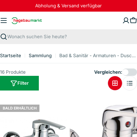
Zum
Abholung & Versand verfügbar
Inhalt
springen
W
Suchen
Startseite
Sammlung
Bad & Sanitär - Armaturen - Dusche
16 Produkte
Vergleichen:
Filter
BALD ERHÄLTLICH