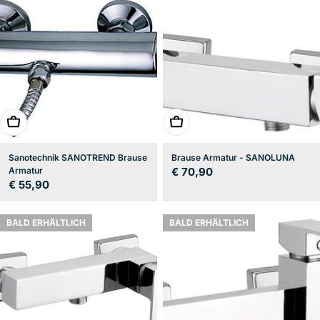
In den Warenkorb
In den Warenkorb
Sanotechnik SANOTREND Brause
Brause Armatur - SANOLUNA
Armatur
Regulärer
€ 70,90
Regulärer
€ 55,90
Preis
Preis
BALD ERHÄLTLICH
BALD ERHÄLTLICH