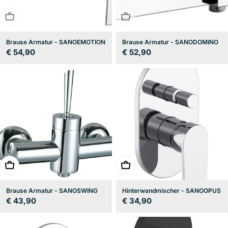
BALD ERHÄLTLICH
BALD ERHÄLTLICH
Brause Armatur - SANOEMOTION
Brause Armatur - SANODOMINO
Regulärer
€ 54,90
Regulärer
€ 52,90
Preis
Preis
In den Warenkorb
In den Warenkorb
Brause Armatur - SANOSWING
Hinterwandmischer - SANOOPUS
Regulärer
€ 43,90
Regulärer
€ 34,90
Preis
Preis