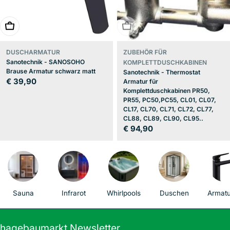
In den Warenkorb
BALD ERHÄLTLICH
DUSCHARMATUR
ZUBEHÖR FÜR
Sanotechnik - SANOSOHO
KOMPLETTDUSCHKABINEN
Brause Armatur schwarz matt
Sanotechnik - Thermostat
Regulärer
€ 39,90
Armatur für
Komplettduschkabinen PR50,
Preis
PR55, PC50,PC55, CL01, CL07,
CL17, CL70, CL71, CL72, CL77,
CL88, CL89, CL90, CL95..
Regulärer
€ 94,90
Preis
Sauna
Infrarot
Whirlpools
Duschen
Armat
hagebaumarkt Newsletter