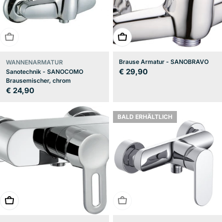
BALD ERHÄLTLICH
In den Warenkorb
Brause Armatur - SANOBRAVO
WANNENARMATUR
Regulärer
€ 29,90
Sanotechnik - SANOCOMO
Brausemischer, chrom
Preis
Regulärer
€ 24,90
Preis
BALD ERHÄLTLICH
In den Warenkorb
BALD ERHÄLTLICH