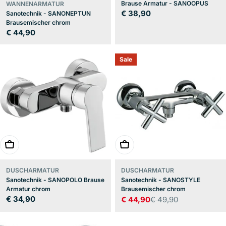
Brause Armatur - SANOOPUS
WANNENARMATUR
Regulärer
€ 38,90
Sanotechnik - SANONEPTUN
Brausemischer chrom
Preis
Regulärer
€ 44,90
Preis
Sale
In den Warenkorb
In den Warenkorb
DUSCHARMATUR
DUSCHARMATUR
Sanotechnik - SANOPOLO Brause
Sanotechnik - SANOSTYLE
Armatur chrom
Brausemischer chrom
Regulärer
€ 34,90
€ 44,90
€ 49,90
Verkaufspreis
Regulärer
Preis
Preis