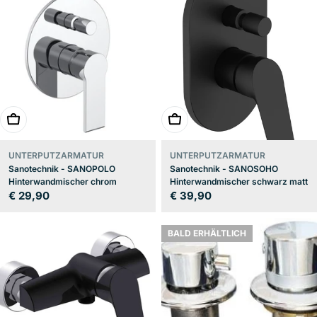
In den Warenkorb
In den Warenkorb
UNTERPUTZARMATUR
UNTERPUTZARMATUR
Sanotechnik - SANOPOLO
Sanotechnik - SANOSOHO
Hinterwandmischer chrom
Hinterwandmischer schwarz matt
Regulärer
€ 29,90
Regulärer
€ 39,90
Preis
Preis
BALD ERHÄLTLICH