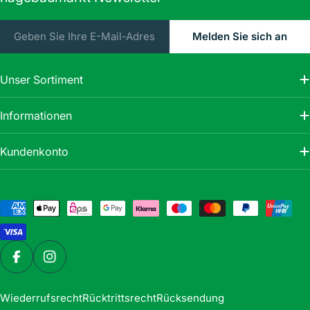
E-
Melden Sie sich an
Mail
Unser Sortiment
Informationen
Kundenkonto
Zahlungsmethoden
Facebook
Instagram
Wiederrufsrecht
Rücktrittsrecht
Rücksendung