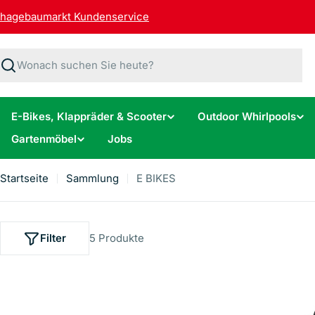
Zum
hagebaumarkt Kundenservice
Inhalt
springen
Suchen
E-Bikes, Klappräder & Scooter
Outdoor Whirlpools
Gartenmöbel
Jobs
Startseite
Sammlung
E BIKES
Filter
5 Produkte