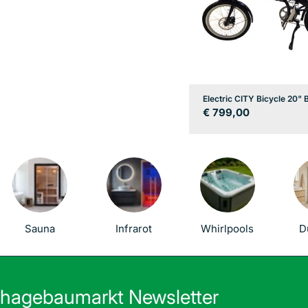
Electric CITY Bicycle 20"
Regulärer
€ 799,00
Preis
Sauna
Infrarot
Whirlpools
D
hagebaumarkt Newsletter