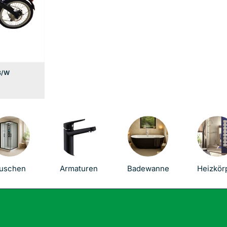
 B/W
uschen
Armaturen
Badewanne
Heizkör