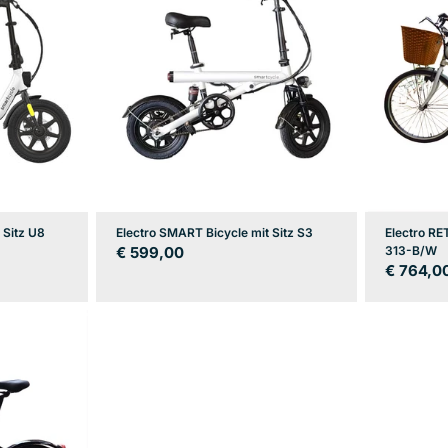
 Sitz U8
Electro SMART Bicycle mit Sitz S3
Electro RE
Regulärer
€ 599,00
313-B/W
Regulär
€ 764,0
Preis
Preis