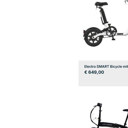
Electro SMART Bicycle mit
Regulärer
€ 649,00
Preis