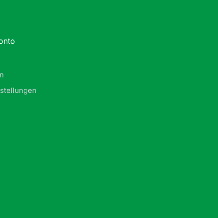
onto
in
stellungen