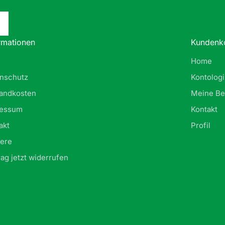
rmationen
Kundenk
Home
nschutz
Kontolog
andkosten
Meine Be
ressum
Kontakt
akt
Profil
iere
rag jetzt widerrufen