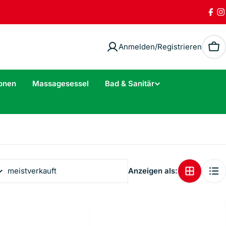
Fac
I
Anmelden/Registrieren
Wa
onen
Massagesessel
Bad & Sanitär
Anzeigen als: