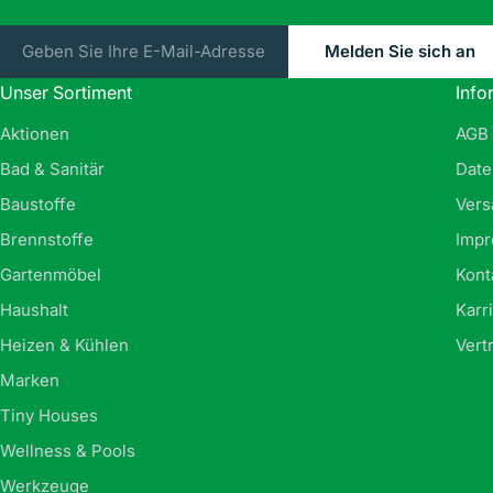
E-
Melden Sie sich an
Mail
Unser Sortiment
Info
Aktionen
AGB
Bad & Sanitär
Date
Baustoffe
Vers
Brennstoffe
Imp
Gartenmöbel
Kont
Haushalt
Karr
Heizen & Kühlen
Vert
Marken
Tiny Houses
Wellness & Pools
Werkzeuge