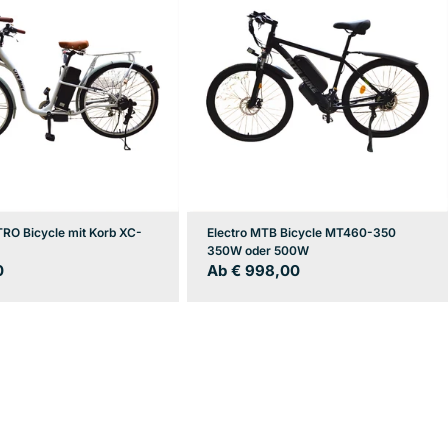
TRO Bicycle mit Korb XC-
Electro MTB Bicycle MT460-350
350W oder 500W
er
0
Regulärer
Ab € 998,00
Preis