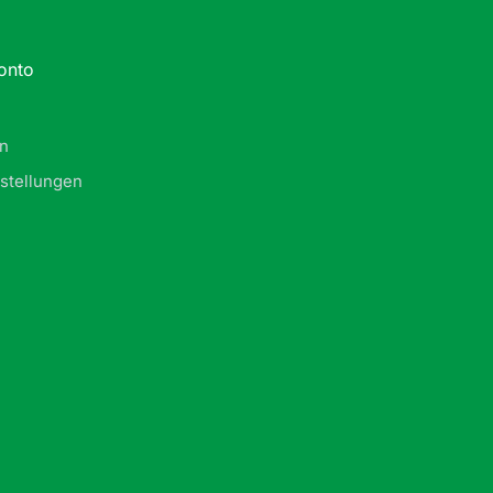
onto
in
stellungen