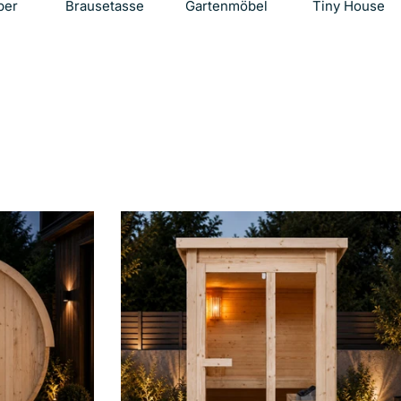
Die mit * gekennzeichneten Felder sind Pflichtf
per
Brausetasse
Gartenmöbel
Tiny House
Nachricht senden