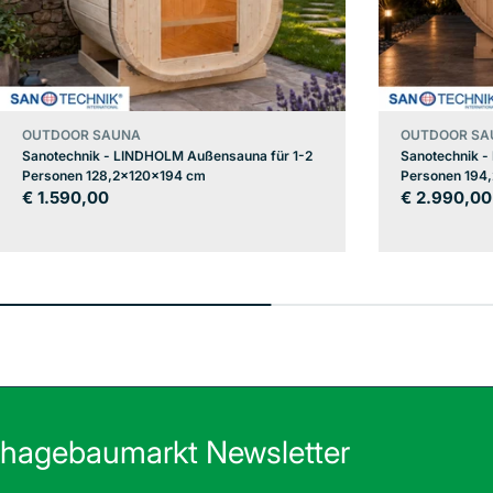
OUTDOOR SAUNA
OUTDOOR SA
Sanotechnik - LINDHOLM Außensauna für 1-2
Sanotechnik -
Personen 128,2x120x194 cm
Personen 194
Regulärer
€ 1.590,00
Regulärer
€ 2.990,00
Preis
Preis
hagebaumarkt Newsletter