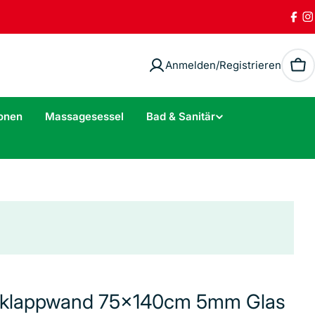
Fac
I
Anmelden/Registrieren
Wa
onen
Massagesessel
Bad & Sanitär
nklappwand 75x140cm 5mm Glas