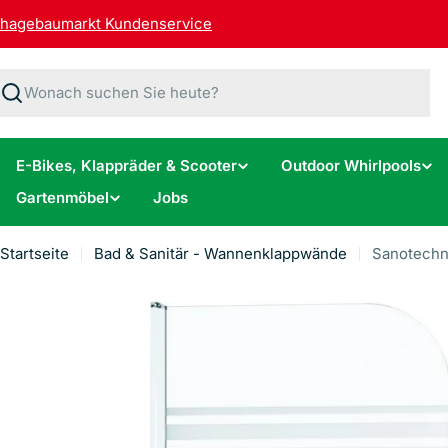
Zum
hagebaumarkt Kundenservice
Inhalt
springen
Suchen
E-Bikes, Klappräder & Scooter
Outdoor Whirlpools
Gartenmöbel
Jobs
Startseite
Bad & Sanitär - Wannenklappwände
Sanotechn
Springe
zu
den
Produktinformationen