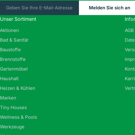
E-
Melden Sie sich an
Mail
Unser Sortiment
Info
Aktionen
AGB
Bad & Sanitär
Date
Baustoffe
Vers
Brennstoffe
Imp
Gartenmöbel
Kont
Haushalt
Karr
Heizen & Kühlen
Vert
Marken
Tiny Houses
Wellness & Pools
Werkzeuge