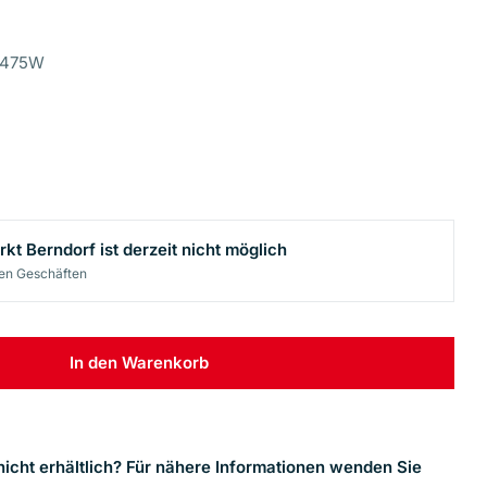
1475W
kt Berndorf
ist derzeit nicht möglich
ren Geschäften
Öffnen Sie das Medi
In den Warenkorb
nenklappwand 75x140cm 5mm Glas Gest. Verringern
ik - Wannenklappwand 75x140cm 5mm Glas Gest. E
icht erhältlich? Für nähere Informationen wenden Sie