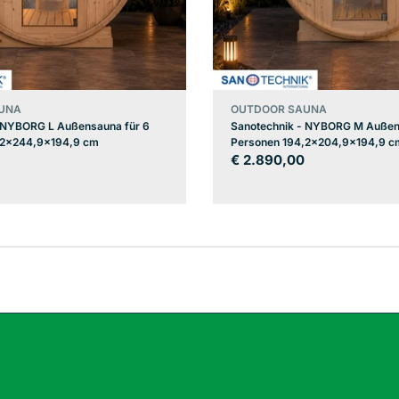
UNA
OUTDOOR SAUNA
 NYBORG L Außensauna für 6
Sanotechnik - NYBORG M Außen
,2x244,9x194,9 cm
Personen 194,2x204,9x194,9 c
Regulärer
€ 2.890,00
Preis