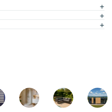
Senden Sie uns Ihre 
Ihr
Name
Ihre
E-
Mail
Ihr
Telefon
Ihre
Nachricht