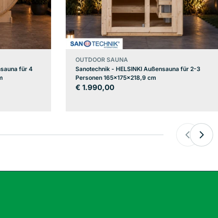
OUTDOOR SAUNA
sauna für 4
Sanotechnik - HELSINKI Außensauna für 2-3
m
Personen 165x175x218,9 cm
Regulärer
€ 1.990,00
Preis