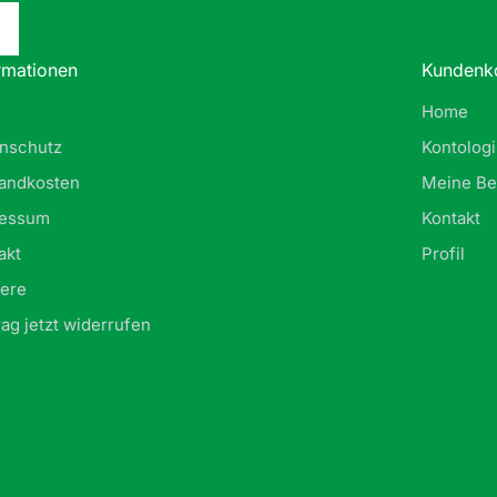
rmationen
Kundenk
Home
nschutz
Kontolog
andkosten
Meine Be
ressum
Kontakt
akt
Profil
iere
rag jetzt widerrufen