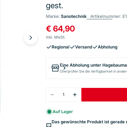
gest.
Marke:
Sanotechnik
Artikelnummer:
E
Regulärer
€ 64,90
Preis
inkl. MwSt.
Öffnen Sie das Medium 1 im Modalformat
Regional
Versand
Abholung
Eine Abholung unter
Hagebaumar
Überprüfen Sie die Verfügbarkeit in ande
Menge
Menge Für Sanotechnik - Wan
Menge Für Sanotechn
Auf Lager
Das gewünschte Produkt ist gerade n