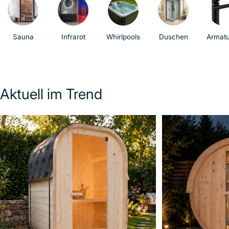
Sauna
Infrarot
Whirlpools
Duschen
Armat
Aktuell im Trend