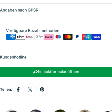
Nachricht
Angaben nach GPSR
Die mit * gekennzeichneten Felder sind Pflichtfelder.
Zahlungsmethoden
Verfügbare Bezahlmethoden
Nachricht senden
Kundenhotline
Kontaktformular öffnen
Teilen: