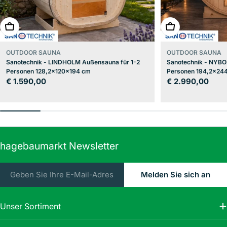
In den Warenkorb
In den Warenkor
OUTDOOR SAUNA
OUTDOOR SAUNA
Sanotechnik - LINDHOLM Außensauna für 1-2
Sanotechnik - NYBO
Personen 128,2x120x194 cm
Personen 194,2x24
Regulärer
€ 1.590,00
Regulärer
€ 2.990,00
Preis
Preis
hagebaumarkt Newsletter
E-
Melden Sie sich an
Mail
Unser Sortiment