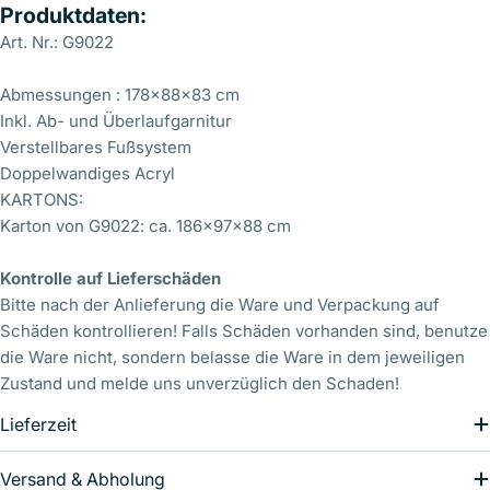
Produktdaten:
Art. Nr.: G9022
Abmessungen : 178x88x83 cm
Inkl. Ab- und Überlaufgarnitur
Verstellbares Fußsystem
Doppelwandiges Acryl
KARTONS:
Karton von G9022: ca. 186x97x88 cm
Senden Sie uns Ihre Frage/n
Kontrolle auf Lieferschäden
Bitte nach der Anlieferung die Ware und Verpackung auf
Ihr
Schäden kontrollieren! Falls Schäden vorhanden sind, benutze
Name
die Ware nicht, sondern belasse die Ware in dem jeweiligen
Ihre
Zustand und melde uns unverzüglich den Schaden!
E-
Mail
Lieferzeit
Ihr
Telefon
Versand & Abholung
Ihre