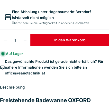
Eine Abholung unter
Hagebaumarkt Berndorf
ist derzeit nicht möglich
Überprüfen Sie die Verfügbarkeit in anderen Geschäften
Menge
In den Warenkorb
Menge Für Sanotechnik - BW OXFORD Freisteh. 
Menge Für Sanotechnik - BW OXFORD F
Auf Lager
Das gewünschte Produkt ist gerade nicht erhältlich? Für
nähere Informationen wenden Sie sich bitte an
office@sanotechnik.at
Beschreibung
Freistehende Badewanne OXFORD