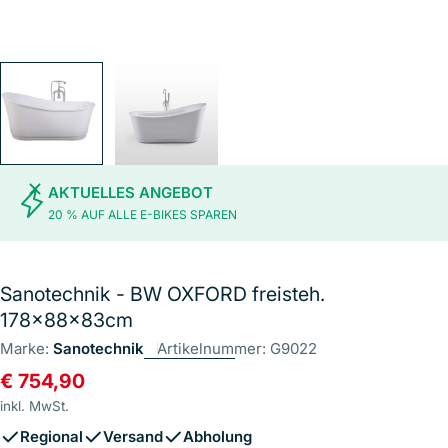
AKTUELLES ANGEBOT
20 % AUF ALLE E-BIKES SPAREN
Sanotechnik - BW OXFORD freisteh.
178x88x83cm
Marke:
Sanotechnik
Artikelnummer:
G9022
Regulärer
€ 754,90
Preis
inkl. MwSt.
Regional
Versand
Abholung