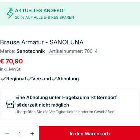
AKTUELLES ANGEBOT
20 % AUF ALLE E-BIKES SPAREN
Brause Armatur - SANOLUNA
Marke:
Sanotechnik
Artikelnummer:
700-4
Regulärer
€ 70,90
Preis
inkl. MwSt.
Regional
Versand
Abholung
Eine Abholung unter
Hagebaumarkt Berndorf
ist derzeit nicht möglich
Überprüfen Sie die Verfügbarkeit in anderen Geschäften
Menge
In den Warenkorb
Menge Für Brause Armatur - SANOLUNA Verringe
Menge Für Brause Armatur - SANOLUNA