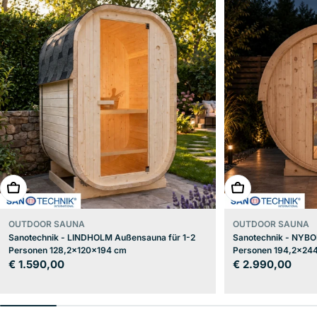
In den Warenkorb
In den Warenkor
OUTDOOR SAUNA
OUTDOOR SAUNA
Sanotechnik - LINDHOLM Außensauna für 1-2
Sanotechnik - NYBO
Personen 128,2x120x194 cm
Personen 194,2x24
Regulärer
€ 1.590,00
Regulärer
€ 2.990,00
Preis
Preis