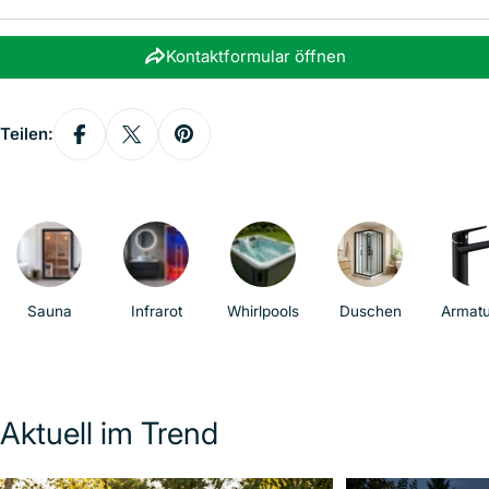
Nachricht senden
Kontaktformular öffnen
Teilen:
Sauna
Infrarot
Whirlpools
Duschen
Armat
Aktuell im Trend