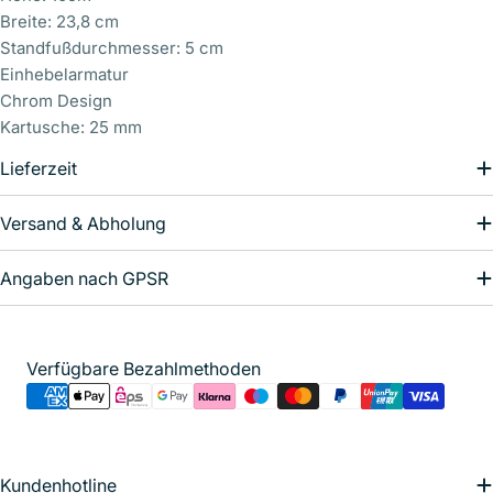
Breite: 23,8 cm
Standfußdurchmesser: 5 cm
Einhebelarmatur
Chrom Design
Kartusche: 25 mm
Senden Sie uns Ihre Frage/n
Lieferzeit
Ihr
Name
Versand & Abholung
Ihre
E-
Angaben nach GPSR
Mail
Ihr
Telefon
Ihre
Zahlungsmethoden
Verfügbare Bezahlmethoden
Nachricht
Die mit * gekennzeichneten Felder sind Pflichtfelder.
Kundenhotline