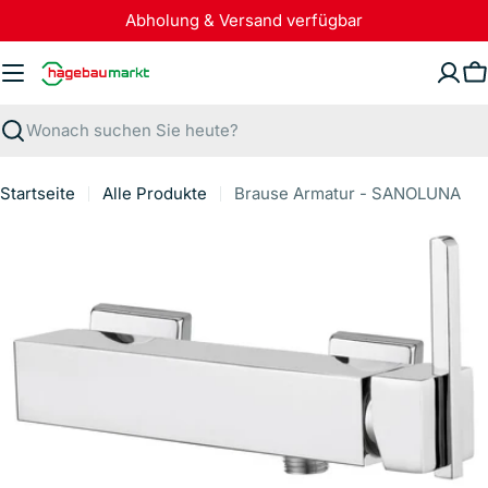
Zum
Abholung & Versand verfügbar
Inhalt
springen
W
Suchen
Startseite
Alle Produkte
Brause Armatur - SANOLUNA
Springe
zu
den
Produktinformationen
Öffnen Sie das Medium 0 im Modalformat