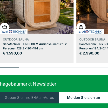
In den Warenkorb
In den Warenkor
OUTDOOR SAUNA
OUTDOOR SAUNA
Sanotechnik - LINDHOLM Außensauna für 1-2
Sanotechnik - NYBO
Personen 128,2x120x194 cm
Personen 194,2x24
Regulärer
€ 1.590,00
Regulärer
€ 2.990,00
Preis
Preis
hagebaumarkt Newsletter
E-
Melden Sie sich an
Mail