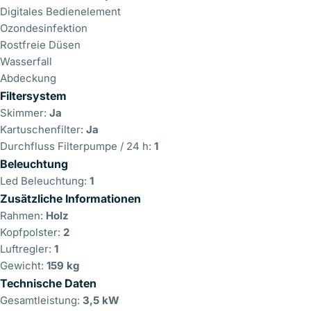
Digitales Bedienelement
Ozondesinfektion
Rostfreie Düsen
Wasserfall
Abdeckung
Filtersystem
Skimmer:
Ja
Kartuschenfilter:
Ja
Durchfluss Filterpumpe / 24 h:
1
Beleuchtung
Led Beleuchtung:
1
Zusätzliche Informationen
Senden Sie uns Ihre Frage/n
Rahmen:
Holz
Kopfpolster:
2
Ihr
Luftregler:
1
Name
Gewicht:
159 kg
Ihre
Technische Daten
E-
Gesamtleistung:
3,5 kW
Mail