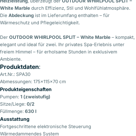
Heizleistung
, überzeugt der
OUTDOOR WHIRLPOOL SPLIT –
White Marble
durch Effizienz, Stil und Wohlfühlatmosphäre.
Die
Abdeckung
ist im Lieferumfang enthalten – für
Wärmeschutz und Pflegeleichtigkeit.
Der
OUTDOOR WHIRLPOOL SPLIT – White Marble
– kompakt,
elegant und ideal für zwei. Ihr privates Spa-Erlebnis unter
freiem Himmel – für erholsame Stunden in exklusivem
Ambiente.
Produktdaten
:
Art.Nr.: SPA30
Abmessungen: 175x115x70 cm
Produkteigenschaften
Pumpen:
1 (zweistufig)
Sitze/Liege:
0/2
Füllmenge:
630 l
Ausstattung
Fortgeschrittene elektronische Steuerung
Wärmedammendes System