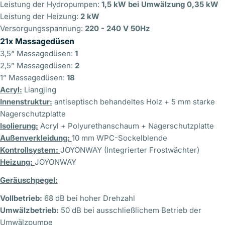
Ihr
Leistung der Hydropumpen:
1,5 kW bei Umwälzung 0,35 kW
Telefon
Leistung der Heizung:
2 kW
Versorgungsspannung:
220 - 240 V 50Hz
Ihre
Nachricht
21x Massagedüsen
3,5“ Massagedüsen:
1
2,5” Massagedüsen:
2
1” Massagedüsen:
18
Die mit * gekennzeichneten Felder sind Pflichtfelder.
Acryl:
Liangjing
Innenstruktur:
antiseptisch behandeltes Holz + 5 mm starke
Nachricht senden
Nagerschutzplatte
Isolierung:
Acryl + Polyurethanschaum + Nagerschutzplatte
Außenverkleidung:
10 mm WPC-Sockelblende
Kontrollsystem:
JOYONWAY (Integrierter Frostwächter)
Heizung:
JOYONWAY
Geräuschpegel:
Vollbetrieb:
68 dB bei hoher Drehzahl
Umwälzbetrieb:
50 dB bei ausschließlichem Betrieb der
Umwälzpumpe