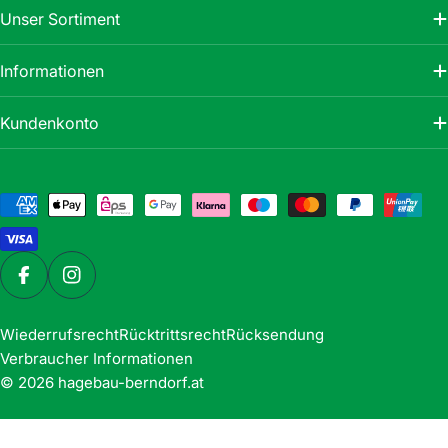
Unser Sortiment
Informationen
Kundenkonto
Zahlungsmethoden
Facebook
Instagram
Wiederrufsrecht
Rücktrittsrecht
Rücksendung
Verbraucher Informationen
© 2026
hagebau-berndorf.at