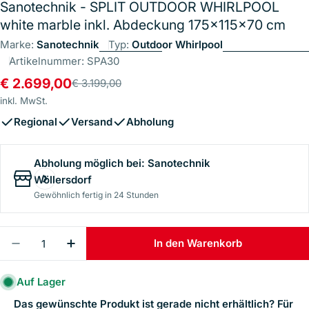
Sanotechnik - SPLIT OUTDOOR WHIRLPOOL
white marble inkl. Abdeckung 175x115x70 cm
Marke:
Sanotechnik
Typ:
Outdoor Whirlpool
Artikelnummer:
SPA30
€ 2.699,00
€ 3.199,00
Verkaufspreis
Regulärer
Preis
inkl. MwSt.
Regional
Versand
Abholung
Abholung möglich bei:
Sanotechnik
Wöllersdorf
Gewöhnlich fertig in 24 Stunden
Menge
In den Warenkorb
Menge Für Sanotechnik - SPLIT OUTDOOR WHIRLP
Menge Für Sanotechnik - SPLIT OUTDO
Auf Lager
Das gewünschte Produkt ist gerade nicht erhältlich? Für